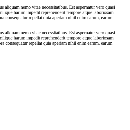
dus aliquam nemo vitae necessitatibus. Est aspernatur vero quasi
milique harum impedit reprehenderit tempore atque laboriosam
pora consequatur repellat quia aperiam nihil enim earum, earum
dus aliquam nemo vitae necessitatibus. Est aspernatur vero quasi
milique harum impedit reprehenderit tempore atque laboriosam
pora consequatur repellat quia aperiam nihil enim earum, earum