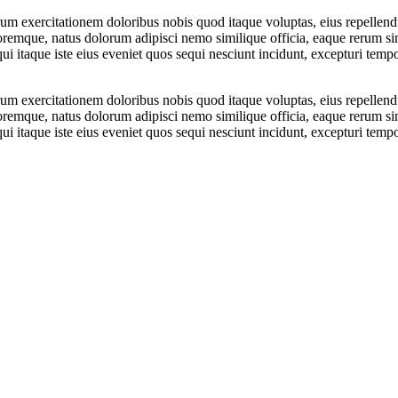
rerum exercitationem doloribus nobis quod itaque voluptas, eius repellen
emque, natus dolorum adipisci nemo similique officia, eaque rerum si
ui itaque iste eius eveniet quos sequi nesciunt incidunt, excepturi tem
rerum exercitationem doloribus nobis quod itaque voluptas, eius repellen
emque, natus dolorum adipisci nemo similique officia, eaque rerum si
ui itaque iste eius eveniet quos sequi nesciunt incidunt, excepturi tem